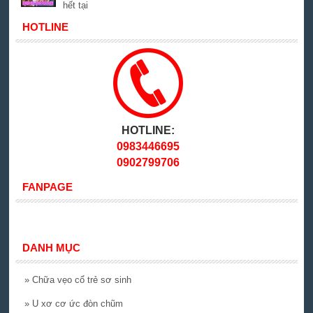
hết tại
HOTLINE
HOTLINE:
0983446695
0902799706
FANPAGE
DANH MỤC
»
Chữa vẹo cổ trẻ sơ sinh
»
U xơ cơ ức đòn chũm