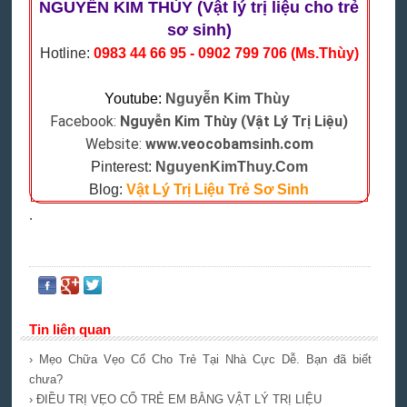
NGUYỄN KIM THÙY (Vật lý trị liệu cho trẻ
sơ sinh)
Hotline:
0983 44 66 95 - 0902 799 706 (Ms.Thùy)
Youtube:
Nguyễn Kim Thùy
Facebook:
Nguyễn Kim Thùy (Vật Lý Trị Liệu)
Website:
www.veocobamsinh.com
Pinterest:
NguyenKimThuy.Com
Blog:
Vật Lý Trị Liệu Trẻ Sơ Sinh
.
Tin liên quan
› Mẹo Chữa Vẹo Cổ Cho Trẻ Tại Nhà Cực Dễ. Bạn đã biết
chưa?
› ĐIỀU TRỊ VẸO CỔ TRẺ EM BẰNG VẬT LÝ TRỊ LIỆU