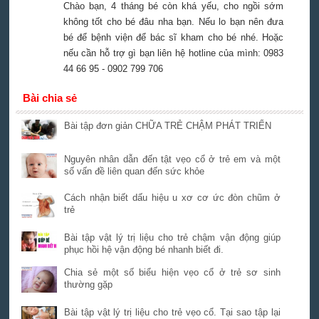
Chào bạn, 4 tháng bé còn khá yếu, cho ngồi sớm
không tốt cho bé đâu nha bạn. Nếu lo bạn nên đưa
bé để bệnh viện để bác sĩ kham cho bé nhé. Hoặc
nếu cần hỗ trợ gì bạn liên hệ hotline của mình: 0983
44 66 95 - 0902 799 706
Bài chia sẻ
Bài tập đơn giản CHỮA TRẺ CHẬM PHÁT TRIỂN
Nguyên nhân dẫn đến tật vẹo cổ ở trẻ em và một
số vấn đề liên quan đến sức khỏe
Cách nhận biết dấu hiệu u xơ cơ ức đòn chũm ở
trẻ
Bài tập vật lý trị liệu cho trẻ chậm vận động giúp
phục hồi hệ vận động bé nhanh biết đi.
Chia sẻ một số biểu hiện vẹo cổ ở trẻ sơ sinh
thường gặp
Bài tập vật lý trị liệu cho trẻ vẹo cổ. Tại sao tập lại