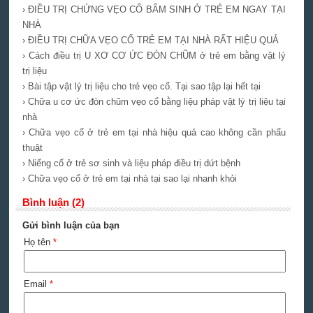
› ĐIỀU TRỊ CHỨNG VẸO CỔ BẨM SINH Ở TRẺ EM NGAY TẠI
NHÀ
› ĐIỀU TRỊ CHỮA VẸO CỔ TRẺ EM TẠI NHÀ RẤT HIỆU QUẢ
› Cách điều trị U XƠ CƠ ỨC ĐÒN CHŨM ở trẻ em bằng vật lý
trị liệu
› Bài tập vật lý trị liệu cho trẻ vẹo cổ. Tại sao tập lại hết tại
› Chữa u cơ ức đòn chũm vẹo cổ bằng liệu pháp vật lý trị liệu tại
nhà
› Chữa vẹo cổ ở trẻ em tại nhà hiệu quả cao không cần phẩu
thuật
› Niểng cổ ở trẻ sơ sinh và liệu pháp điều trị dứt bệnh
› Chữa vẹo cổ ở trẻ em tại nhà tại sao lại nhanh khỏi
Bình luận (2)
Gửi bình luận của bạn
Họ tên
*
Email
*