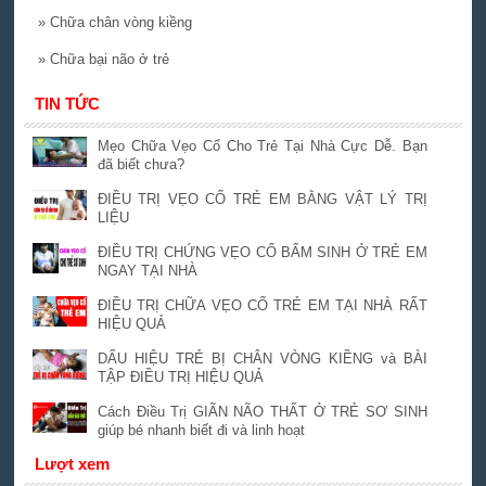
»
Chữa chân vòng kiềng
»
Chữa bại não ở trẻ
TIN TỨC
Mẹo Chữa Vẹo Cổ Cho Trẻ Tại Nhà Cực Dễ. Bạn
đã biết chưa?
ĐIỀU TRỊ VẸO CỔ TRẺ EM BẰNG VẬT LÝ TRỊ
LIỆU
ĐIỀU TRỊ CHỨNG VẸO CỔ BẨM SINH Ở TRẺ EM
NGAY TẠI NHÀ
ĐIỀU TRỊ CHỮA VẸO CỔ TRẺ EM TẠI NHÀ RẤT
HIỆU QUẢ
DẤU HIỆU TRẺ BỊ CHÂN VÒNG KIỀNG và BÀI
TẬP ĐIỀU TRỊ HIỆU QUẢ
Cách Điều Trị GIÃN NÃO THẤT Ở TRẺ SƠ SINH
giúp bé nhanh biết đi và linh hoạt
Lượt xem