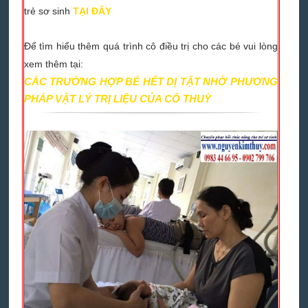
trẻ sơ sinh
TẠI ĐÂY
Để tìm hiểu thêm quá trình cô điều trị cho các bé vui lòng
xem thêm tại:
CÁC TRƯỜNG HỢP BÉ HẾT DỊ TẬT NHỜ PHƯƠNG
PHÁP VẬT LÝ TRỊ LIỆU CỦA CÔ THUỲ