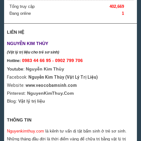
Tổng truy cập
402,669
Đang online
1
LIÊN HỆ
NGUYỄN KIM THÙY
(Vật lý trị liệu cho trẻ sơ sinh)
0983 44 66 95 - 0902 799 706
Hotline:
Youtube:
Nguyễn Kim Thùy
Facebook:
Nguyễn Kim Thùy (Vật Lý Trị Liệu)
Website:
www.veocobamsinh.com
Pinterest:
NguyenKimThuy.Com
Blog:
Vật lý trị liệu
THÔNG TIN
Nguyenkimthuy.com
là kênh tư vấn dị tật bẩm sinh ở trẻ sơ sinh.
Những tháng đầu đời là thời điểm vàng để chữa trị bằng vật lý trị