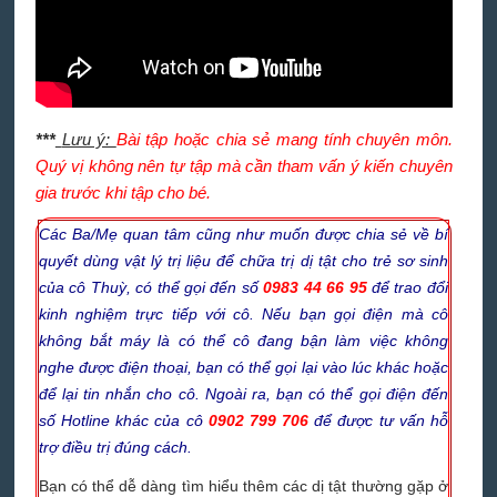
***
Lưu ý:
Bài tập hoặc chia sẻ mang tính chuyên môn.
Quý vị không nên tự tập mà cần tham vấn ý kiến chuyên
gia trước khi tập cho bé.
Các Ba/Mẹ quan tâm cũng như muốn được chia sẻ về bí
quyết dùng vật lý trị liệu để chữa trị dị tật cho trẻ sơ sinh
của cô Thuỳ, có thể gọi đến số
0983 44 66 95
để trao đổi
kinh nghiệm trực tiếp với cô. Nếu bạn gọi điện mà cô
không bắt máy là có thể cô đang bận làm việc không
nghe được điện thoại, bạn có thể gọi lại vào lúc khác hoặc
để lại tin nhắn cho cô. Ngoài ra, bạn có thể gọi điện đến
số Hotline khác của cô
0902 799 706
để được tư vấn hỗ
trợ điều trị đúng cách.
Bạn có thể dễ dàng tìm hiểu thêm các dị tật thường gặp ở