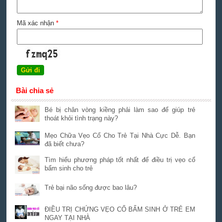
Mã xác nhận
*
Bài chia sẻ
Bé bị chân vòng kiềng phải làm sao để giúp trẻ
thoát khỏi tình trạng này?
Mẹo Chữa Vẹo Cổ Cho Trẻ Tại Nhà Cực Dễ. Bạn
đã biết chưa?
Tìm hiểu phương pháp tốt nhất để điều trị vẹo cổ
bẩm sinh cho trẻ
Trẻ bại não sống được bao lâu?
ĐIỀU TRỊ CHỨNG VẸO CỔ BẨM SINH Ở TRẺ EM
NGAY TẠI NHÀ