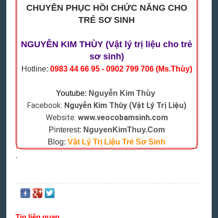
CHUYÊN PHỤC HỒI CHỨC NĂNG CHO
TRẺ SƠ SINH
NGUYỄN KIM THÙY (Vật lý trị liệu cho trẻ
sơ sinh)
Hotline:
0983 44 66 95 - 0902 799 706 (Ms.Thùy)
Youtube:
Nguyễn Kim Thùy
Facebook:
Nguyễn Kim Thùy (Vật Lý Trị Liệu)
Website:
www.veocobamsinh.com
Pinterest:
NguyenKimThuy.Com
Blog:
Vật Lý Trị Liệu Trẻ Sơ Sinh
.
Tin liên quan