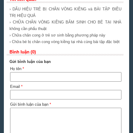
› DẤU HIỆU TRẺ BỊ CHÂN VÒNG KIỀNG và BÀI TẬP ĐIỀU
TRỊ HIỆU QUẢ
› CHỮA CHÂN VÒNG KIỀNG BẨM SINH CHO BÉ TẠI NHÀ
không cần phẩu thuật
› Chữa chân cong ở trẻ sơ sinh bằng phương pháp này
› Chữa bé bị chân cong vòng kiềng tại nhà cùng bài tập đặc biệt
Bình luận (0)
Gửi bình luận của bạn
Họ tên
*
Email
*
Gửi bình luận của bạn
*