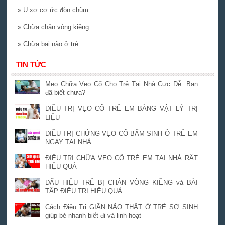
»
U xơ cơ ức đòn chũm
»
Chữa chân vòng kiềng
»
Chữa bại não ở trẻ
TIN TỨC
Mẹo Chữa Vẹo Cổ Cho Trẻ Tại Nhà Cực Dễ. Bạn
đã biết chưa?
ĐIỀU TRỊ VẸO CỔ TRẺ EM BẰNG VẬT LÝ TRỊ
LIỆU
ĐIỀU TRỊ CHỨNG VẸO CỔ BẨM SINH Ở TRẺ EM
NGAY TẠI NHÀ
ĐIỀU TRỊ CHỮA VẸO CỔ TRẺ EM TẠI NHÀ RẤT
HIỆU QUẢ
DẤU HIỆU TRẺ BỊ CHÂN VÒNG KIỀNG và BÀI
TẬP ĐIỀU TRỊ HIỆU QUẢ
Cách Điều Trị GIÃN NÃO THẤT Ở TRẺ SƠ SINH
giúp bé nhanh biết đi và linh hoạt