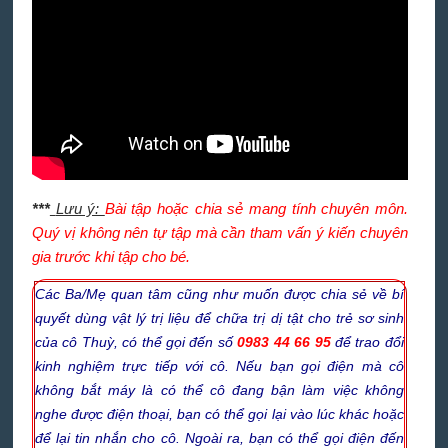
***
Lưu ý:
Bài tập hoặc chia sẻ mang tính chuyên môn.
Quý vị không nên tự tập mà cần tham vấn ý kiến chuyên
gia trước khi tập cho bé.
Các Ba/Mẹ quan tâm cũng như muốn được chia sẻ về bí
quyết dùng vật lý trị liệu để chữa trị dị tật cho trẻ sơ sinh
của cô Thuỳ, có thể gọi đến số
0983 44 66 95
để trao đổi
kinh nghiệm trực tiếp với cô. Nếu bạn gọi điện mà cô
không bắt máy là có thể cô đang bận làm việc không
nghe được điện thoại, bạn có thể gọi lại vào lúc khác hoặc
để lại tin nhắn cho cô. Ngoài ra, bạn có thể gọi điện đến