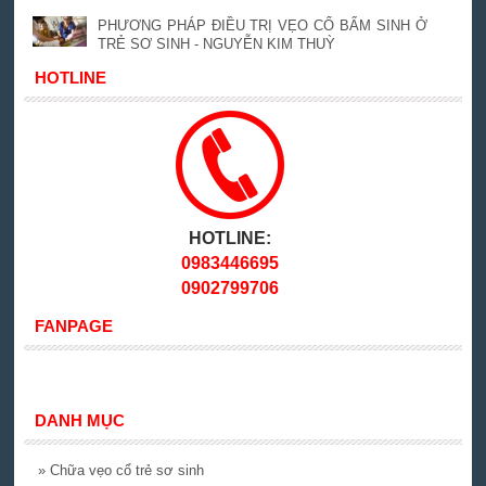
PHƯƠNG PHÁP ĐIỀU TRỊ VẸO CỔ BẨM SINH Ở
TRẺ SƠ SINH - NGUYỄN KIM THUỲ
HOTLINE
HOTLINE:
0983446695
0902799706
FANPAGE
DANH MỤC
»
Chữa vẹo cổ trẻ sơ sinh