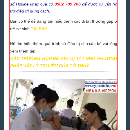
số Hotline khác của cô
0902 799 706
để được tư vấn hỗ
trợ điều trị đúng cách.
Bạn có thể dễ dàng tìm hiểu thêm các dị tật thường gặp ở
trẻ sơ sinh
TẠI ĐÂY
Để tìm hiểu thêm quá trình cô điều trị cho các bé vui lòng
xem thêm tại:
CÁC TRƯỜNG HỢP BÉ HẾT DỊ TẬT NHỜ PHƯƠNG
PHÁP VẬT LÝ TRỊ LIỆU CỦA CÔ THUỲ